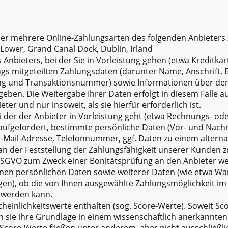
der mehrere Online-Zahlungsarten des folgenden Anbieters
 Lower, Grand Canal Dock, Dublin, Irland
 Anbieters, bei der Sie in Vorleistung gehen (etwa Kreditka
gs mitgeteilten Zahlungsdaten (darunter Name, Anschrift, 
g und Transaktionsnummer) sowie Informationen über den 
egeben. Die Weitergabe Ihrer Daten erfolgt in diesem Falle 
r und nur insoweit, als sie hierfür erforderlich ist.
i der der Anbieter in Vorleistung geht (etwa Rechnungs- oder
h aufgefordert, bestimmte persönliche Daten (Vor- und Na
E-Mail-Adresse, Telefonnummer, ggf. Daten zu einem altern
an der Feststellung der Zahlungsfähigkeit unserer Kunden 
f DSGVO zum Zweck einer Bonitätsprüfung an den Anbieter wei
enen persönlichen Daten sowie weiterer Daten (wie etwa W
ngen), ob die von Ihnen ausgewählte Zahlungsmöglichkeit im
 werden kann.
einlichkeitswerte enthalten (sog. Score-Werte). Soweit Sc
en sie ihre Grundlage in einem wissenschaftlich anerkannte