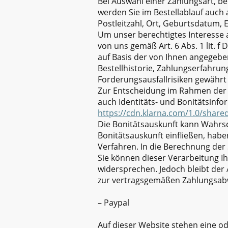
Bei Auswahl einer Zahlungsart, be
werden Sie im Bestellablauf auc
Postleitzahl, Ort, Geburtsdatum, 
Um unser berechtigtes Interesse 
von uns gemäß Art. 6 Abs. 1 lit. 
auf Basis der von Ihnen angegeb
Bestellhistorie, Zahlungserfahru
Forderungsausfallrisiken gewährt
Zur Entscheidung im Rahmen der A
auch Identitäts- und Bonitätsinf
https://cdn.klarna.com/1.0/share
Die Bonitätsauskunft kann Wahrsch
Bonitätsauskunft einfließen, hab
Verfahren. In die Berechnung der 
Sie können dieser Verarbeitung I
widersprechen. Jedoch bleibt der 
zur vertragsgemäßen Zahlungsabwi
– Paypal
Auf dieser Website stehen eine o