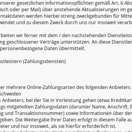
serer gesetzlichen Informationspflichten gemäß Art. 6 Abs
sch oder per Mail) über anstehende Aktualisierungen im g
Kontaktdaten werden hierbei streng zweckgebunden für Mitt
endet und zu diesem Zweck durch uns nur insoweit verarbeit
arbeiten wir ferner mit dem / den nachstehenden Dienstleis
ung geschlossener Verträge unterstützen. An diese Dienstl
 personenbezogene Daten übermittelt.
leistern (Zahlungsdiensten)
der mehrere Online-Zahlungsarten des folgenden Anbieters 
 Schweden
 Anbieters, bei der Sie in Vorleistung gehen (etwa Kreditka
gs mitgeteilten Zahlungsdaten (darunter Name, Anschrift, 
g und Transaktionsnummer) sowie Informationen über den 
egeben. Die Weitergabe Ihrer Daten erfolgt in diesem Falle 
r und nur insoweit, als sie hierfür erforderlich ist.