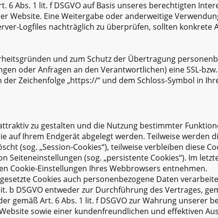
t. 6 Abs. 1 lit. f DSGVO auf Basis unseres berechtigten Int
erer Website. Eine Weitergabe oder anderweitige Verwendung 
erver-Logfiles nachträglich zu überprüfen, sollten konkrete
erheitsgründen und zum Schutz der Übertragung personen
llungen oder Anfragen an den Verantwortlichen) eine SSL-bzw
 der Zeichenfolge „https://“ und dem Schloss-Symbol in Ihr
traktiv zu gestalten und die Nutzung bestimmter Funktion
 die auf Ihrem Endgerät abgelegt werden. Teilweise werden 
cht (sog. „Session-Cookies“), teilweise verbleiben diese C
 Seiteneinstellungen (sog. „persistente Cookies“). Im letzte
den Cookie-Einstellungen Ihres Webbrowsers entnehmen.
ngesetzte Cookies auch personenbezogene Daten verarbeitet
lit. b DSGVO entweder zur Durchführung des Vertrages, gemä
 oder gemäß Art. 6 Abs. 1 lit. f DSGVO zur Wahrung unserer b
 Website sowie einer kundenfreundlichen und effektiven Au