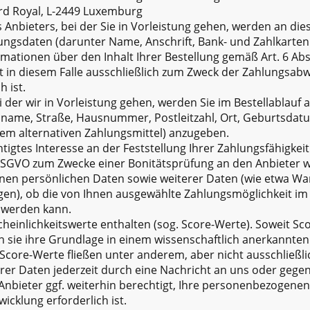
evard Royal, L-2449 Luxemburg
 Anbieters, bei der Sie in Vorleistung gehen, werden an di
lungsdaten (darunter Name, Anschrift, Bank- und Zahlkart
ationen über den Inhalt Ihrer Bestellung gemäß Art. 6 Abs.
gt in diesem Falle ausschließlich zum Zweck der Zahlungsab
h ist.
i der wir in Vorleistung gehen, werden Sie im Bestellablauf
name, Straße, Hausnummer, Postleitzahl, Ort, Geburtsdatu
em alternativen Zahlungsmittel) anzugeben.
tigtes Interesse an der Feststellung Ihrer Zahlungsfähigke
f DSGVO zum Zwecke einer Bonitätsprüfung an den Anbieter we
enen persönlichen Daten sowie weiterer Daten (wie etwa W
ngen), ob die von Ihnen ausgewählte Zahlungsmöglichkeit im
 werden kann.
einlichkeitswerte enthalten (sog. Score-Werte). Soweit Sc
en sie ihre Grundlage in einem wissenschaftlich anerkannte
Score-Werte fließen unter anderem, aber nicht ausschließli
hrer Daten jederzeit durch eine Nachricht an uns oder geg
Anbieter ggf. weiterhin berechtigt, Ihre personenbezogenen
cklung erforderlich ist.