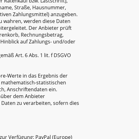
 Ratenkauf bzw. Lastschrift),
chname, Straße, Hausnummer,
ativen Zahlungsmittel) anzugeben.
zu wahren, werden diese Daten
tergeleitet. Der Anbieter prüft
arenkorb, Rechnungsbetrag,
 Hinblick auf Zahlungs- und/oder
äß Art. 6 Abs. 1 lit. f DSGVO
ore-Werte in das Ergebnis der
n mathematisch-statistischen
ch, Anschriftendaten ein.
enüber dem Anbieter
 Daten zu verarbeiten, sofern dies
zur Verfügung: PayPal (Europe)