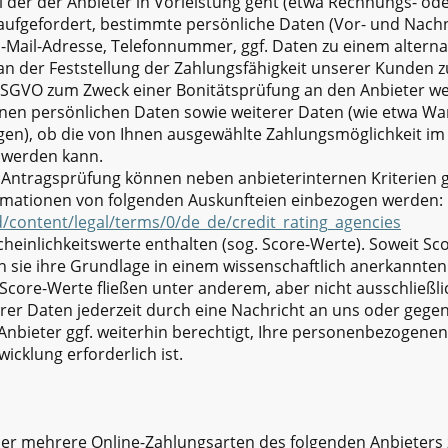
i der der Anbieter in Vorleistung geht (etwa Rechnungs- oder
h aufgefordert, bestimmte persönliche Daten (Vor- und Na
E-Mail-Adresse, Telefonnummer, ggf. Daten zu einem altern
an der Feststellung der Zahlungsfähigkeit unserer Kunden 
f DSGVO zum Zweck einer Bonitätsprüfung an den Anbieter wei
enen persönlichen Daten sowie weiterer Daten (wie etwa W
ngen), ob die von Ihnen ausgewählte Zahlungsmöglichkeit im
 werden kann.
ntragsprüfung können neben anbieterinternen Kriterien gem
ormationen von folgenden Auskunfteien einbezogen werden:
d/content/legal/terms/0/de_de/credit_rating_agencies
einlichkeitswerte enthalten (sog. Score-Werte). Soweit Sc
en sie ihre Grundlage in einem wissenschaftlich anerkannte
Score-Werte fließen unter anderem, aber nicht ausschließli
hrer Daten jederzeit durch eine Nachricht an uns oder geg
Anbieter ggf. weiterhin berechtigt, Ihre personenbezogenen
cklung erforderlich ist.
der mehrere Online-Zahlungsarten des folgenden Anbieters 